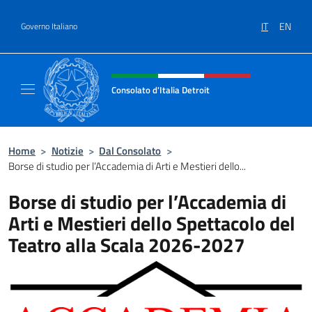
Salta al contenuto
IT
EN
Governo Italiano
Intestazione sito, social e menù
Consolato d'Italia Detroit
Sito Ufficiale del Consolato d'Italia a Detroit
Home
>
Notizie
>
Dal Consolato
>
Borse di studio per l’Accademia di Arti e Mestieri dello...
Borse di studio per l’Accademia di
Arti e Mestieri dello Spettacolo del
Teatro alla Scala 2026-2027