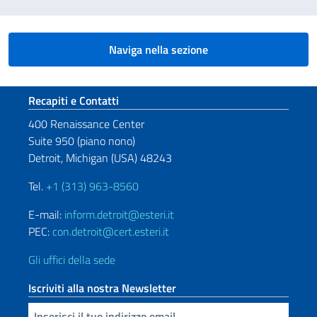
Naviga nella sezione
Sezione footer
Recapiti e Contatti
400 Renaissance Center
Suite 950 (piano nono)
Detroit, Michigan (USA) 48243
Tel.
+1 (313) 963-8560
E-mail:
inform.detroit@esteri.it
PEC:
con.detroit@cert.esteri.it
Gli uffici della sede
Iscriviti alla nostra Newsletter
Inserisci la tua email